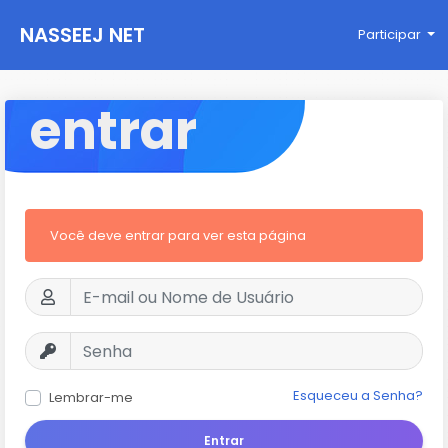
NASSEEJ NET
Participar
entrar
Você deve entrar para ver esta página
Esqueceu a Senha?
Lembrar-me
Entrar