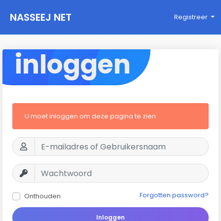
NASSEEJ NET
Registreer
inloggen
U moet inloggen om deze pagina te zien
Forgotten password?
Onthouden
Inloggen