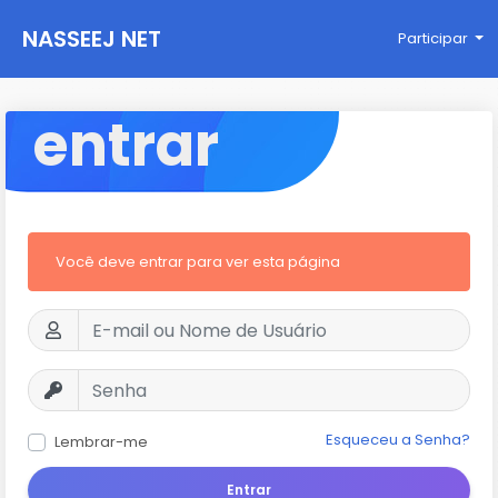
NASSEEJ NET
Participar
entrar
Você deve entrar para ver esta página
Esqueceu a Senha?
Lembrar-me
Entrar