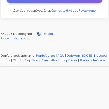
Δεν είσαι γραμμένος;
Δημιούργησε το δικό σου λογαριασμό
© 2026 Nasseej Net
Greek
Όρους
Ιδιωτικότητα
Don't forget, ads time:
PentaVerge
|
AQU
|
Debwan
|
ICICTE
|
Nasseej
|
ESol
|
OUST
|
CorpSNet
|
PoemsBook
|
TopDeals
|
TheReaderView