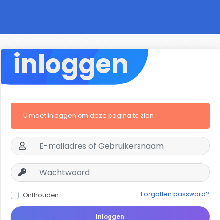
inloggen
U moet inloggen om deze pagina te zien
Forgotten password?
Onthouden
Inloggen