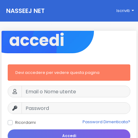
NASSEEJ NET
Iscriviti
accedi
Devi accedere per vedere questa pagina
Password Dimenticata?
Ricordami
Accedi