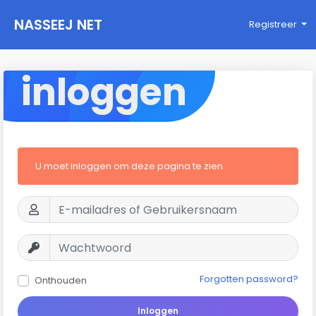
NASSEEJ NET
Registreer
inloggen
U moet inloggen om deze pagina te zien
Forgotten password?
Onthouden
Inloggen