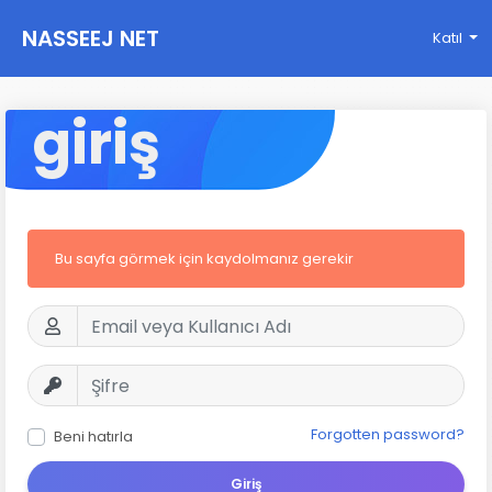
NASSEEJ NET
Katıl
giriş
Bu sayfa görmek için kaydolmanız gerekir
Forgotten password?
Beni hatırla
Giriş