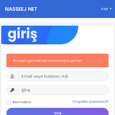
NASSEEJ NET
Katıl
giriş
Bu sayfa görmek için kaydolmanız gerekir
Forgotten password?
Beni hatırla
Giriş