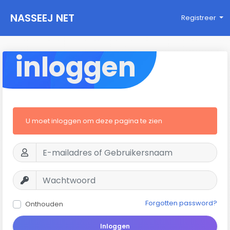
NASSEEJ NET
Registreer
inloggen
U moet inloggen om deze pagina te zien
Forgotten password?
Onthouden
Inloggen