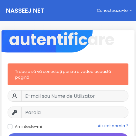
NASSEEJ NET
Conecteaza-te
autentificare
Trebuie să vă conectați pentru a vedea această
pagină
Ai uitat parola ?
Aminteste-mi