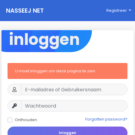
NASSEEJ NET
Registreer
inloggen
U moet inloggen om deze pagina te zien
Forgotten password?
Onthouden
Inloggen