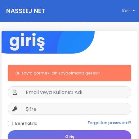
NASSEEJ NET
Katıl
giriş
Bu sayfa görmek için kaydolmanız gerekir
Forgotten password?
Beni hatırla
Giriş