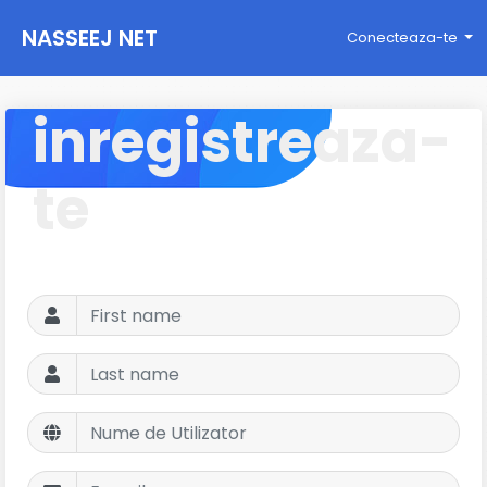
NASSEEJ NET
Conecteaza-te
inregistreaza-
te