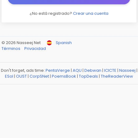
¿No está registrado?
Crear una cuenta
© 2026 Nasseej Net
Spanish
Términos
Privacidad
Don't forget, ads time:
PentaVerge
|
AQU
|
Debwan
|
ICICTE
|
Nasseej
|
ESol
|
OUST
|
CorpSNet
|
PoemsBook
|
TopDeals
|
TheReaderView