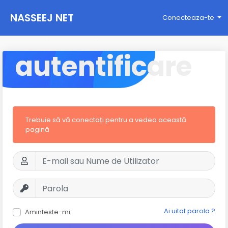
NASSEEJ NET
Conecteaza-te
autentificare
Trebuie să vă conectați pentru a vedea această
pagină
Ai uitat parola ?
Aminteste-mi