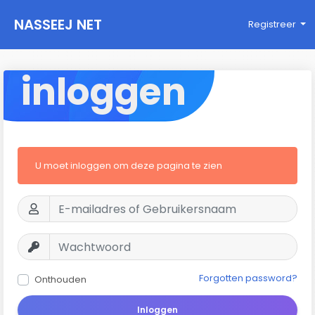
NASSEEJ NET
Registreer
inloggen
U moet inloggen om deze pagina te zien
Forgotten password?
Onthouden
Inloggen