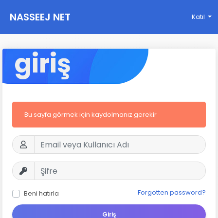
NASSEEJ NET
Katıl
giriş
Bu sayfa görmek için kaydolmanız gerekir
Forgotten password?
Beni hatırla
Giriş