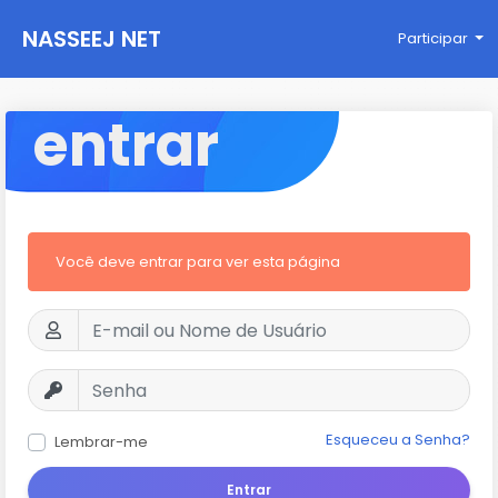
NASSEEJ NET
Participar
entrar
Você deve entrar para ver esta página
Esqueceu a Senha?
Lembrar-me
Entrar