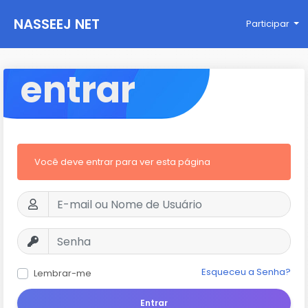
NASSEEJ NET
Participar
entrar
Você deve entrar para ver esta página
Esqueceu a Senha?
Lembrar-me
Entrar