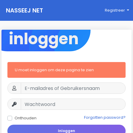
NASSEEJ NET
Registreer
inloggen
U moet inloggen om deze pagina te zien
Forgotten password?
Onthouden
Inloggen