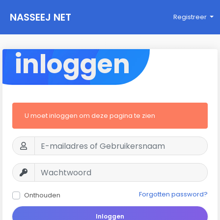
NASSEEJ NET
Registreer
inloggen
U moet inloggen om deze pagina te zien
Forgotten password?
Onthouden
Inloggen