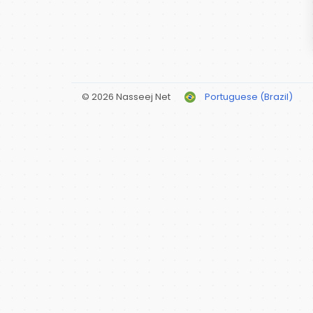
© 2026 Nasseej Net
Portuguese (Brazil)