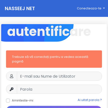
NASSEEJ NET
Conecteaza-te
autentificare
Trebuie să vă conectați pentru a vedea această
pagină
Ai uitat parola ?
Aminteste-mi