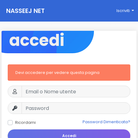
NASSEEJ NET
Iscriviti
accedi
Devi accedere per vedere questa pagina
Password Dimenticata?
Ricordami
Accedi