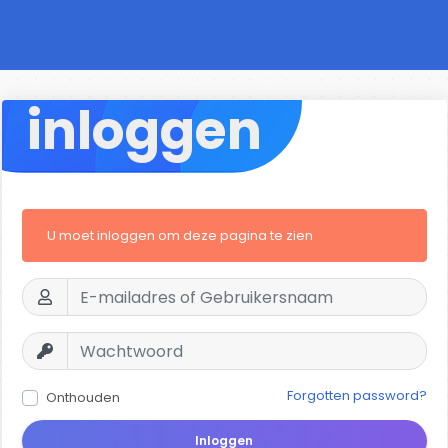
inloggen
U moet inloggen om deze pagina te zien
Forgotten password?
Onthouden
Inloggen