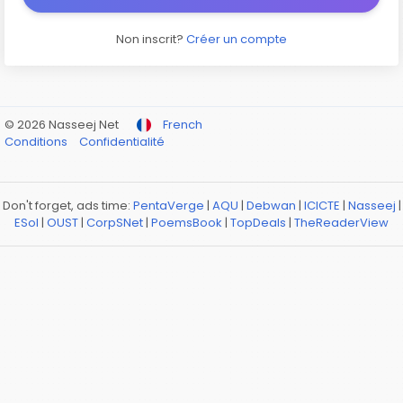
Non inscrit?
Créer un compte
© 2026 Nasseej Net
French
Conditions
Confidentialité
Don't forget, ads time:
PentaVerge
|
AQU
|
Debwan
|
ICICTE
|
Nasseej
|
ESol
|
OUST
|
CorpSNet
|
PoemsBook
|
TopDeals
|
TheReaderView